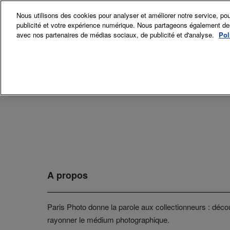
Accéder
Nous utilisons des cookies pour analyser et améliorer notre service, pou
au
publicité et votre expérience numérique. Nous partageons également des i
12-15 Nov. 
contenu
avec nos partenaires de médias sociaux, de publicité et d'analyse.
Pol
Grand Palai
Exposant
Exp
Sec
Comi
La p
A propos
Paris Photo donne la parole aux collectionneurs : découv
rayonner le médium photographique.