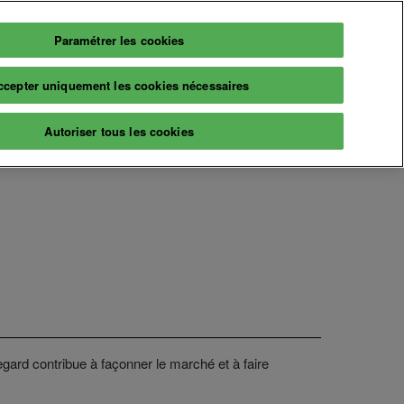
Paramétrer les cookies
Français
Billetterie
ccepter uniquement les cookies nécessaires
Français
English
Infos
Autoriser tous les cookies
2026
Informations pratiques
aires
Billetterie
naire
A propos
ns & événements
Prochaine édition
Nos engagements
regard contribue à façonner le marché et à faire