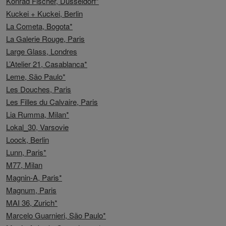
Konrad Fischer, Düsseldorf*
Kuckei + Kuckei, Berlin
La Cometa, Bogota*
La Galerie Rouge, Paris
Large Glass, Londres
L’Atelier 21, Casablanca*
Leme, São Paulo*
Les Douches, Paris
Les Filles du Calvaire, Paris
Lia Rumma, Milan*
Lokal_30, Varsovie
Loock, Berlin
Lunn, Paris*
M77, Milan
Magnin-A, Paris*
Magnum, Paris
MAI 36, Zurich*
Marcelo Guarnieri, São Paulo*