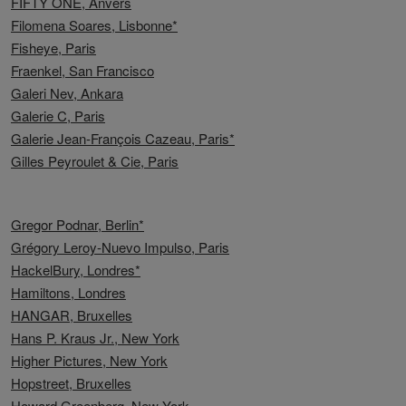
FIFTY ONE, Anvers
Filomena Soares, Lisbonne*
Fisheye, Paris
Fraenkel, San Francisco
Galeri Nev, Ankara
Galerie C, Paris
Galerie Jean-François Cazeau, Paris*
Gilles Peyroulet & Cie, Paris
Gregor Podnar, Berlin*
Grégory Leroy-Nuevo Impulso, Paris
HackelBury, Londres*
Hamiltons, Londres
HANGAR, Bruxelles
Hans P. Kraus Jr., New York
Higher Pictures, New York
Hopstreet, Bruxelles
Howard Greenberg, New York