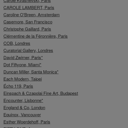
Carole Kvasnevski, Paris
CAROLE LAMBERT, Paris
Caroline O'Breen, Amsterdam
Casemore, San Francisco
Christophe Gaillard, Paris
Clémentine de la Féronnière, Paris
COB, Londres
Curatorial Gallery, Londres
David Zwirner, Paris*
Dot Fiftyone, Miami*
Duncan Miller, Santa Monica*
Each Modern, Taipei
Écho 119, Paris
Einspach & Czapolai Fine Art, Budapest
Encounter, Lisbonne*
England & Co, London
Equinox, Vancouver
Esther Woerdehoff, Paris