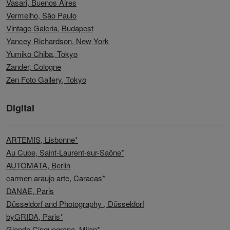
Vasari, Buenos Aires
Vermelho, São Paulo
Vintage Galeria, Budapest
Yancey Richardson, New York
Yumiko Chiba, Tokyo
Zander, Cologne
Zen Foto Gallery, Tokyo
Digital
ARTEMIS, Lisbonne*
Au Cube, Saint-Laurent-sur-Saône*
AUTOMATA,
Berlin
carmen araujo arte, Caracas*
DANAE, Paris
Düsseldorf and Photography , Düsseldorf
byGRIDA, Paris*
Glenda Cinquegrana, Milan*