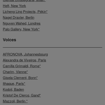
Heft, New York
Licheng Ling Projects, Pékin*
Nagel Draxler, Berlin
Nguyen Wahed, Londres
Palo Gallery, New York*
Voices
AFRONOVA, Johannesbourg
Alexandra de Viveiros, Paris
Camilla Grimaldi, Rome*
Charim, Vienne*
Gisela Clement, Bonn*
Ithaque, Paris*
Kodoji, Baden
Kristof De Clercq, Gand*
Mazzoli, Berlin *