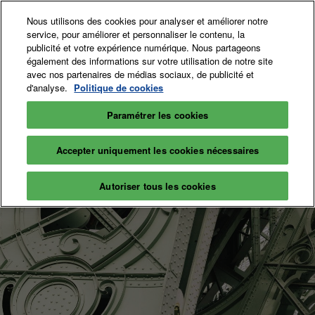
Accéder
N
Nous utilisons des cookies pour analyser et améliorer notre
au
d
service, pour améliorer et personnaliser le contenu, la
contenu
p
publicité et votre expérience numérique. Nous partageons
12-15 Nov. 2026
Billetterie
également des informations sur votre utilisation de notre site
o
Grand Palais
avec nos partenaires de médias sociaux, de publicité et
d'analyse.
Politique de cookies
Paramétrer les cookies
Accepter uniquement les cookies nécessaires
Autoriser tous les cookies