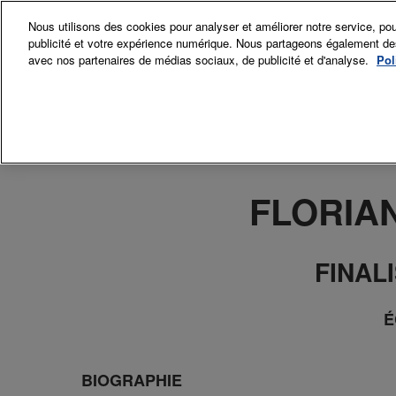
Accéder
Nous utilisons des cookies pour analyser et améliorer notre service, pou
au
publicité et votre expérience numérique. Nous partageons également des i
12-15 Nov. 
contenu
avec nos partenaires de médias sociaux, de publicité et d'analyse.
Pol
Grand Palai
Exposant
Exp
Sec
FLORIAN
Comi
La p
FINAL
É
BIOGRAPHIE