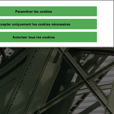
Paramétrer les cookies
Français
Billetterie
ccepter uniquement les cookies nécessaires
Français
English
Infos
Autoriser tous les cookies
2026
Informations pratiques
aires
Billetterie
naire
A propos
ns & événements
Prochaine édition
Nos engagements