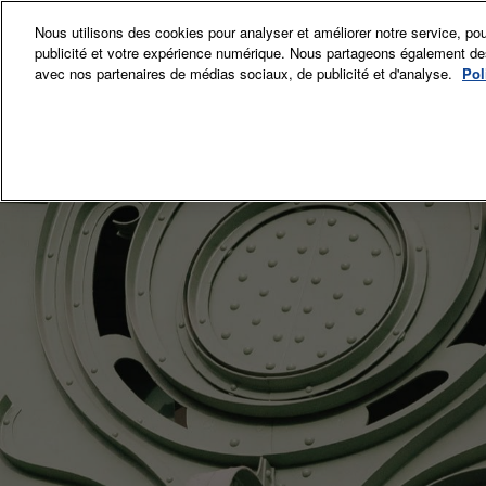
Accéder
Nous utilisons des cookies pour analyser et améliorer notre service, pou
au
publicité et votre expérience numérique. Nous partageons également des i
12-15 Nov. 
contenu
avec nos partenaires de médias sociaux, de publicité et d'analyse.
Pol
Grand Palai
Exposant
Exp
Sec
Comi
La p