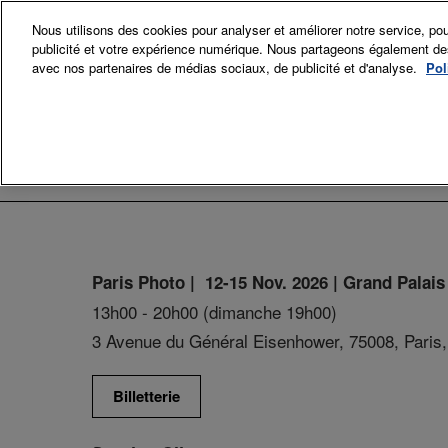
Accéder
Nous utilisons des cookies pour analyser et améliorer notre service, pou
au
publicité et votre expérience numérique. Nous partageons également des i
12-15 Nov. 
contenu
avec nos partenaires de médias sociaux, de publicité et d'analyse.
Pol
Grand Palai
Exposant
Exp
Sec
Comi
Paris Photo | 12-15 Nov. 2026 | Grand Palais
La p
13h00 - 20h00 (dimanche 19h00)
3 Avenue du Général Eisenhower, 75008, Paris,
Billetterie