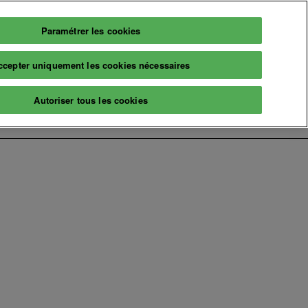
Paramétrer les cookies
Français
Billetterie
ccepter uniquement les cookies nécessaires
Français
English
Infos
Autoriser tous les cookies
2026
Informations pratiques
aires
Billetterie
naire
A propos
ns & événements
Prochaine édition
Nos engagements