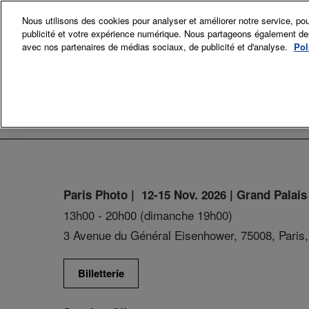
Accéder
Nous utilisons des cookies pour analyser et améliorer notre service, pou
au
publicité et votre expérience numérique. Nous partageons également des i
12-15 Nov. 
contenu
avec nos partenaires de médias sociaux, de publicité et d'analyse.
Pol
Grand Palai
Exposant
Exp
Sec
Comi
Paris Photo | 12-15 Nov. 2026 | Grand Palais
La p
13h00 - 20h00 (dimanche 19h00)
3 Avenue du Général Eisenhower, 75008, Paris,
Billetterie