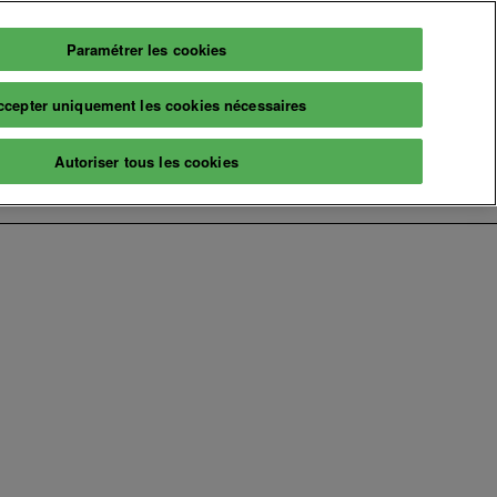
Paramétrer les cookies
Français
Billetterie
ccepter uniquement les cookies nécessaires
Français
English
Infos
Autoriser tous les cookies
2026
Informations pratiques
aires
Billetterie
naire
A propos
ns & événements
Prochaine édition
Nos engagements