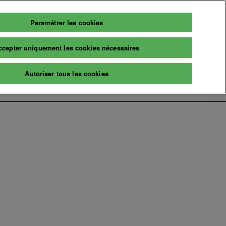
Paramétrer les cookies
Français
Billetterie
ccepter uniquement les cookies nécessaires
Français
English
Infos
Autoriser tous les cookies
2026
Informations pratiques
aires
Billetterie
naire
A propos
ns & événements
Prochaine édition
Nos engagements