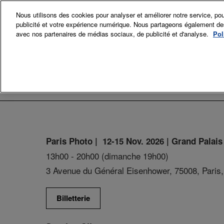
Accéder
Nous utilisons des cookies pour analyser et améliorer notre service, pou
au
publicité et votre expérience numérique. Nous partageons également des i
12-15 Nov. 
contenu
avec nos partenaires de médias sociaux, de publicité et d'analyse.
Pol
Grand Palai
Exposant
Exp
Sec
Comi
Paris Photo | 12-15 Nov. 2026 | Grand Palais
La p
13h00 - 20h00 (dimanche 19h00)
3 Avenue du Général Eisenhower, 75008, Paris,
Billetterie