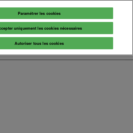
Paramétrer les cookies
Français
Billetterie
ccepter uniquement les cookies nécessaires
Français
English
Infos
Autoriser tous les cookies
2026
Informations pratiques
aires
Billetterie
naire
A propos
ns & événements
Prochaine édition
Nos engagements