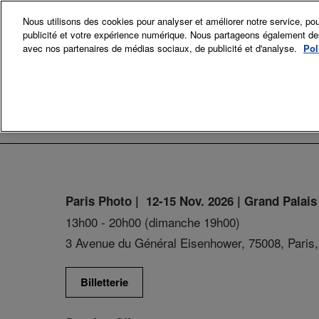
Accéder
Nous utilisons des cookies pour analyser et améliorer notre service, pou
au
publicité et votre expérience numérique. Nous partageons également des i
12-15 Nov. 
contenu
avec nos partenaires de médias sociaux, de publicité et d'analyse.
Pol
Grand Palai
Exposant
Exp
Sec
Comi
Paris Photo | 12-15 Nov. 2026 | Grand Palais
La p
13h00 - 20h00 (dimanche 19h00)
3 Avenue du Général Eisenhower, 75008, Paris,
Billetterie