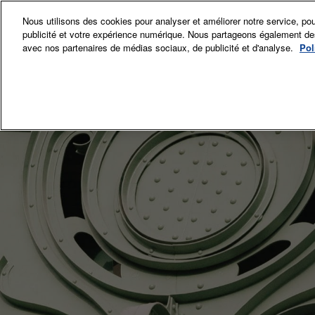
Accéder
Nous utilisons des cookies pour analyser et améliorer notre service, pou
au
publicité et votre expérience numérique. Nous partageons également des i
12-15 Nov. 
contenu
avec nos partenaires de médias sociaux, de publicité et d'analyse.
Pol
Grand Palai
Exposant
Exp
Sec
Comi
La p