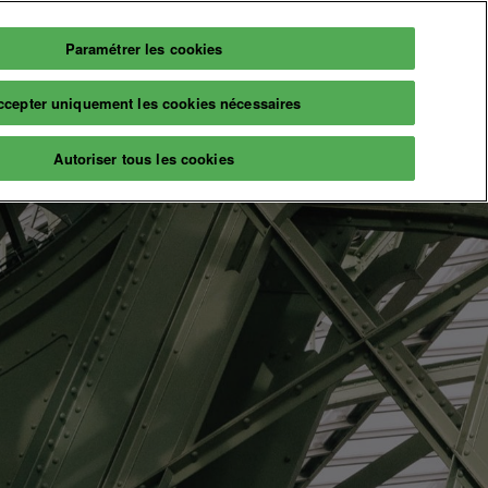
Paramétrer les cookies
Français
Billetterie
ccepter uniquement les cookies nécessaires
Français
English
Infos
Autoriser tous les cookies
2026
Informations pratiques
aires
Billetterie
naire
A propos
ns & événements
Prochaine édition
Nos engagements