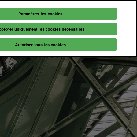
Paramétrer les cookies
Français
Billetterie
ccepter uniquement les cookies nécessaires
Français
English
Infos
Autoriser tous les cookies
2026
Informations pratiques
aires
Billetterie
naire
A propos
ns & événements
Prochaine édition
Nos engagements