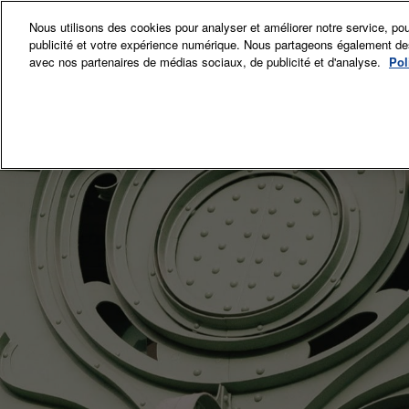
Accéder
Nous utilisons des cookies pour analyser et améliorer notre service, pou
au
publicité et votre expérience numérique. Nous partageons également des i
12-15 Nov. 
contenu
avec nos partenaires de médias sociaux, de publicité et d'analyse.
Pol
Grand Palai
Exposant
Exp
Sec
Comi
La p